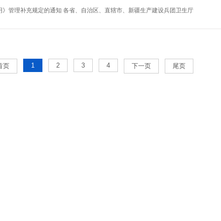
明》管理补充规定的通知 各省、自治区、直辖市、新疆生产建设兵团卫生厅
1
2
3
4
首页
下一页
尾页