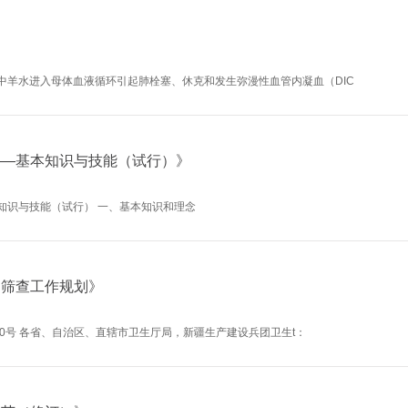
中羊水进入母体血液循环引起肺栓塞、休克和发生弥漫性血管内凝血（DIC
――基本知识与技能（试行）》
知识与技能（试行） 一、基本知识和理念
病筛查工作规划》
200号 各省、自治区、直辖市卫生厅局，新疆生产建设兵团卫生t：