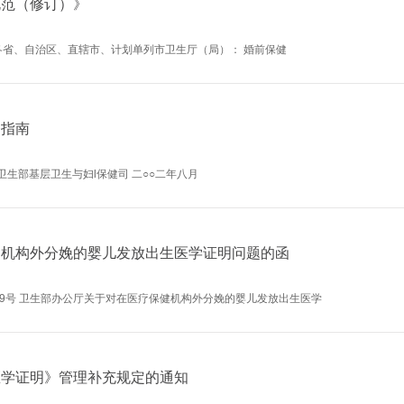
规范（修订）》
7号 各省、自治区、直辖市、计划单列市卫生厅（局）： 婚前保健
督指南
卫生部基层卫生与妇l保健司 二○○二年八月
健机构外分娩的婴儿发放出生医学证明问题的函
189号 卫生部办公厅关于对在医疗保健机构外分娩的婴儿发放出生医学
医学证明》管理补充规定的通知