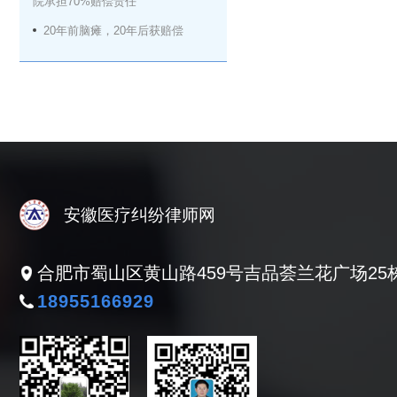
院承担70%赔偿责任
20年前脑瘫，20年后获赔偿
安徽医疗纠纷律师网
合肥市蜀山区黄山路459号吉品荟兰花广场25栋
18955166929