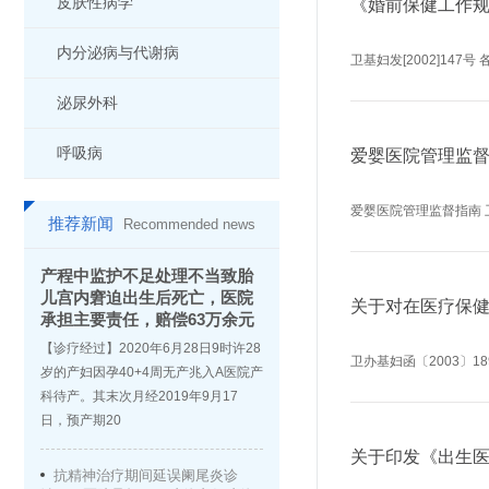
皮肤性病学
《婚前保健工作
内分泌病与代谢病
卫基妇发[2002]14
泌尿外科
呼吸病
爱婴医院管理监
爱婴医院管理监督指南 
推荐新闻
Recommended news
产程中监护不足处理不当致胎
儿宫内窘迫出生后死亡，医院
关于对在医疗保
承担主要责任，赔偿63万余元
【诊疗经过】2020年6月28日9时许28
卫办基妇函〔2003〕
岁的产妇因孕40+4周无产兆入A医院产
科待产。其末次月经2019年9月17
日，预产期20
关于印发《出生
抗精神治疗期间延误阑尾炎诊