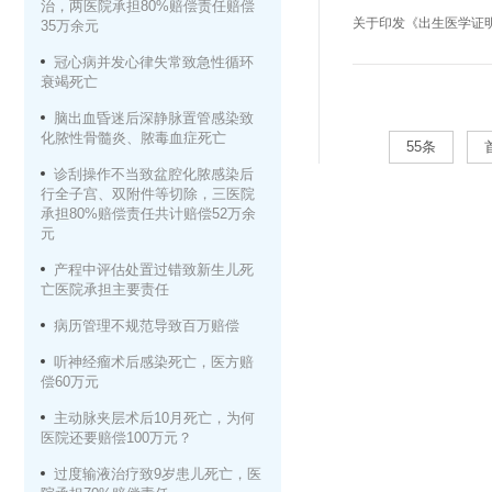
治，两医院承担80%赔偿责任赔偿
关于印发《出生医学证
35万余元
冠心病并发心律失常致急性循环
衰竭死亡
脑出血昏迷后深静脉置管感染致
化脓性骨髓炎、脓毒血症死亡
55条
诊刮操作不当致盆腔化脓感染后
行全子宫、双附件等切除，三医院
承担80%赔偿责任共计赔偿52万余
元
产程中评估处置过错致新生儿死
亡医院承担主要责任
病历管理不规范导致百万赔偿
听神经瘤术后感染死亡，医方赔
偿60万元
主动脉夹层术后10月死亡，为何
医院还要赔偿100万元？
过度输液治疗致9岁患儿死亡，医